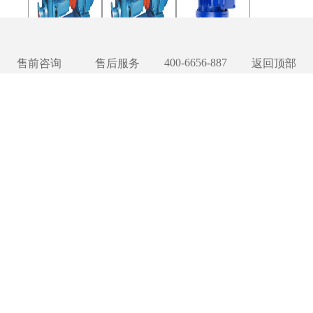
400-6656-887
售前咨询
售后服务
返回顶部
「卧式污
「卧式污
「管道式
水泵」
水泵」
豆奶APP
PW型卧
PWF型耐
官网下载
式离心污
腐蚀卧式
网址进入
水泵
污水泵
安卓版」
GW管道
式无堵塞
豆奶APP
官网下载
网址进入
安卓版